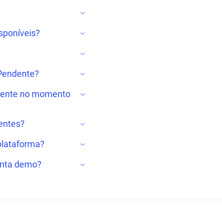
sponíveis?
 Pendente?
ciente no momento
entes?
plataforma?
onta demo?