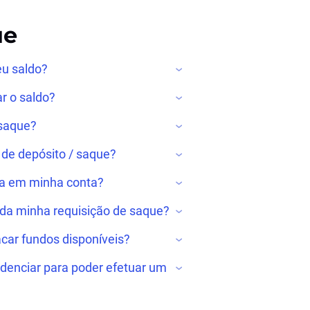
ue
eu saldo?
r o saldo?
 saque?
 de depósito / saque?
da em minha conta?
 da minha requisição de saque?
ar fundos disponíveis?
denciar para poder efetuar um