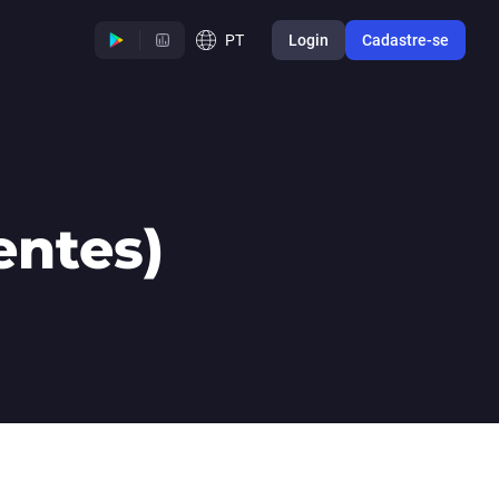
PT
Login
Cadastre-se
entes)