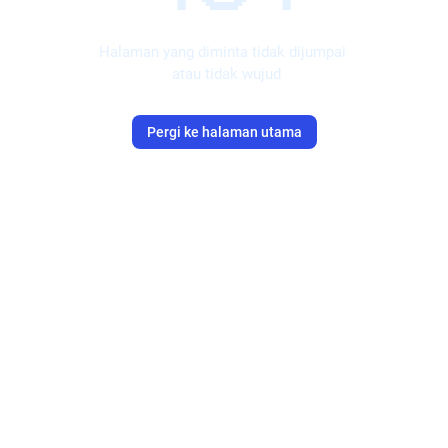
Halaman yang diminta tidak dijumpai 
 atau tidak wujud
Pergi ke halaman utama